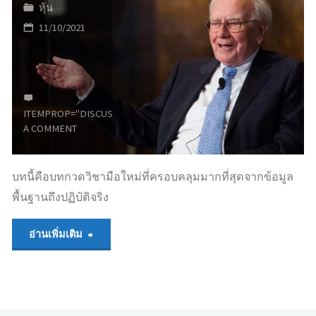
ดี
หุ้น
11/10/2021
ไหม
ในปี
2565
ITEMPROP="DISCUSSIONURL"
LEAVE
A COMMENT
และ
ซื้อ
บทนี้คือบทกวดวิชามือใหม่ที่ครอบคลุมมากที่สุดจากข้อมูล
พื้นฐานถึงปฏิบัติจริง
ยัง
ไง"
"อยาก
อ่านเพิ่มเติม
เล่น
หุ้น