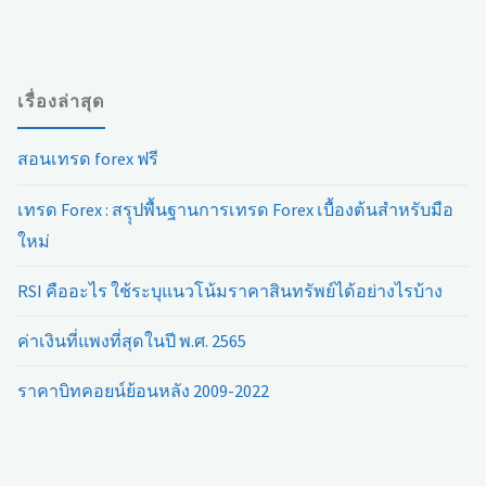
มือ
ใหม่
เรื่องล่าสุด
เริ่ม
สอนเทรด forex ฟรี
ต้น
เทรด Forex : สรุุปพื้นฐานการเทรด Forex เบื้องต้นสำหรับมือ
ยัง
ใหม่
ไงดี"
RSI คืออะไร ใช้ระบุแนวโน้มราคาสินทรัพย์ได้อย่างไรบ้าง
ค่าเงินที่แพงที่สุดในปี พ.ศ. 2565
ราคาบิทคอยน์ย้อนหลัง 2009-2022