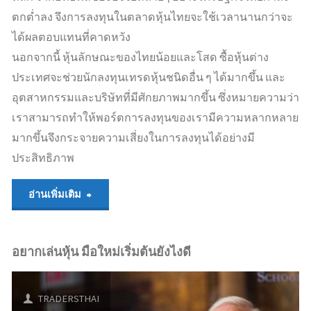
ตกต่ำลง จึงการลงทุนในตลาดหุ้นไทยจะใช้เวลานานกว่าจะ
ได้ผลตอบแทนที่คาดหวัง
นอกจากนี้ หุ้นลักษณะของไทยน้อยและโสด ซื้อหุ้นต่าง
ประเทศจะช่วยนักลงทุนเทรดหุ้นชนิดอื่น ๆ ได้มากขึ้น และ
อุตสาหกรรมและบริษัทที่มีศักยภาพมากขึ้น ซึ่งหมายความว่า
เราสามารถทำให้พอร์ตการลงทุนของเรามีความหลากหลาย
มากขึ้นจึงกระจายความเสี่ยงในการลงทุนได้อย่างมี
ประสิทธิภาพ
"ซื้อ
อ่านเพิ่มเติม
หุ้น
อยากเล่นหุ้น มือใหม่เริ่มต้นยังไงดี
ต่าง
ประเทศ
TRADERSTHAI