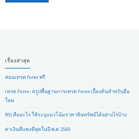
พ.ศ.
บิท
2565"
คอย
น์
ย้อน
เรื่องล่าสุด
หลัง
สอนเทรด forex ฟรี
2009-
เทรด Forex : สรุุปพื้นฐานการเทรด Forex เบื้องต้นสำหรับมือ
2022"
ใหม่
RSI คืออะไร ใช้ระบุแนวโน้มราคาสินทรัพย์ได้อย่างไรบ้าง
ค่าเงินที่แพงที่สุดในปี พ.ศ. 2565