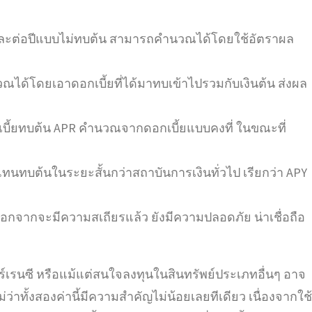
ยละต่อปีแบบไม่ทบต้น สามารถคำนวณได้โดยใช้​​อัตราผล
้โดยเอาดอกเบี้ยที่ได้มาทบเข้าไปรวมกับเงินต้น ส่งผล
ี้ยทบต้น APR คำนวณจากดอกเบี้ยแบบคงที่ ในขณะที่
ทบต้นในระยะสั้นกว่าสถาบันการเงินทั่วไป เรียกว่า APY
กจากจะมีความสเถียรแล้ว ยังมีความปลอดภัย น่าเชื่อถือ
อร์เรนซี หรือแม้แต่สนใจลงทุนในสินทรัพย์ประเภทอื่นๆ อาจ
ม่ว่าทั้งสองค่านี้มีความสำคัญไม่น้อยเลยทีเดียว เนื่องจากใช้