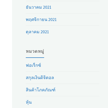
ธันวาคม 2021
พฤศจิกายน 2021
ตุลาคม 2021
หมวดหมู่
ฟอเร็กซ์
สกุลเงินดิจิตอล
สินค้าโภคภัณฑ์
หุ้น