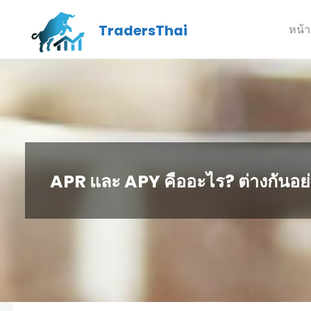
Skip
TradersThai
หน้
to
content
APR และ APY คืออะไร? ต่างกันอย