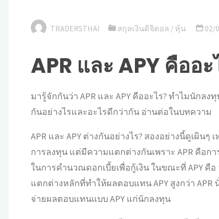
TRADERSTHAI
สกุลเงินดิจิตอล
/
หุ้น
02/
APR และ APY คืออะไ
มารู้จักกันว่า APR และ APY คืออะไร? ทำไมนักลงทุ
กันอย่างไรและอะไรดีกว่ากัน อ่านต่อในบทความ
APR และ APY ต่างกันอย่างไร? สองอย่างนี้ดูเผิ
การลงทุน แต่มีความแตกต่างกันเพราะ APR คือกา
ในการคำนวณดอกเบี้ยเพื่อกู้เงิน ในขณะที่ APY ค
แตกต่างหลักที่ทำให้ผลตอบแทน APY สูงกว่า APR น
จ่ายผลตอบแทนแบบ APY แก่นักลงทุน