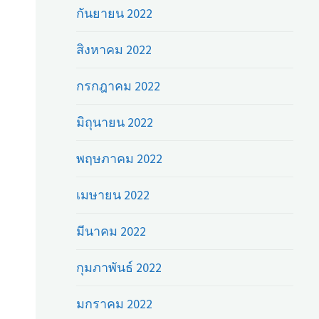
กันยายน 2022
สิงหาคม 2022
กรกฎาคม 2022
มิถุนายน 2022
พฤษภาคม 2022
เมษายน 2022
มีนาคม 2022
กุมภาพันธ์ 2022
มกราคม 2022