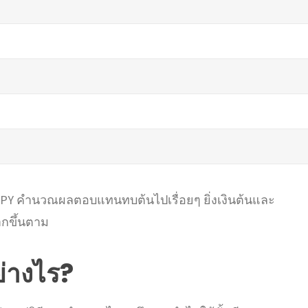
APY คํานวณผลตอบแทนทบต้นไปเรื่อยๆ ยิ่งเงินต้นและ
กขึ้นตาม
ย่างไร?