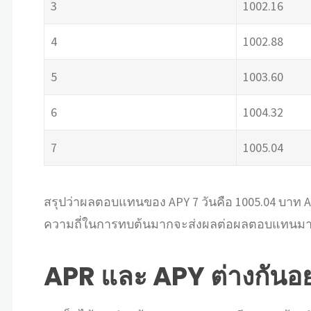
3
1002.16
4
1002.88
5
1003.60
6
1004.32
7
1005.04
สรุปว่าผลตอบแทนของ APY 7 วันคือ 1005.04 บาท 
ความถี่ในการทบต้นมากจะส่งผลต่อผลตอบแทนมา
APR และ APY ต่างกันอ