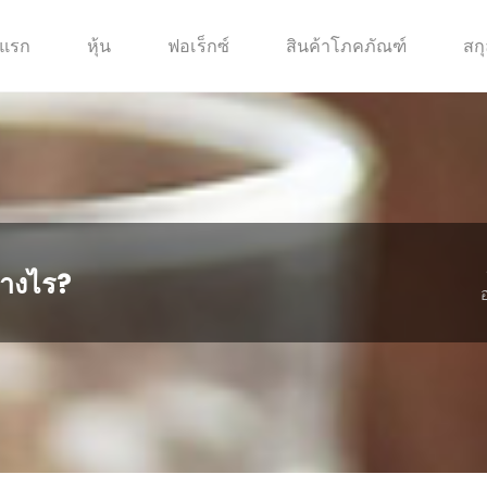
าแรก
หุ้น
ฟอเร็กซ์
สินค้าโภคภัณฑ์
สกุ
่างไร?