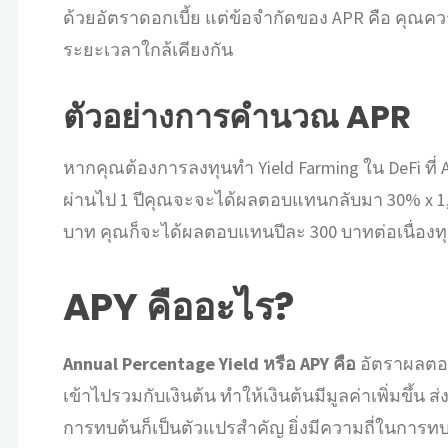
ด้วยอัตราดอกเบี้ย แต่ข้อจำกัดของ APR คือ คุณควร
ระยะเวลาใกล้เคียงกัน
ตัวอย่างการคำนวณ APR
หากคุณต้องการลงทุนทำ Yield Farming ใน DeFi ที่
ผ่านไป 1 ปีคุณจะจะได้ผลตอบแทนกลับมา 30% x 1,000
บาท คุณก็จะได้ผลตอบแทนปีละ 300 บาทต่อเนื่องทุ
APY คืออะไร?
Annual Percentage Yield หรือ APY คือ
อัตราผลตอบ
เข้าไปรวมกับเงินต้น ทำให้เงินต้นมีมูลค่าเพิ่มขึ้น
การทบต้นก็เป็นตัวแปรสำคัญ ยิ่งมีความถี่ในการ